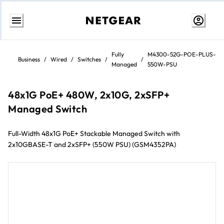
Weiter
zum
Fully
M4300-52G-POE-PLUS-
Inhalt
Business
/
Wired
/
Switches
/
/
Managed
550W-PSU
48x1G PoE+ 480W, 2x10G, 2xSFP+
Managed Switch
Full-Width 48x1G PoE+ Stackable Managed Switch with
2x10GBASE-T and 2xSFP+ (550W PSU) (GSM4352PA)