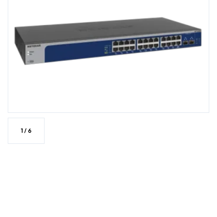
1
/
6