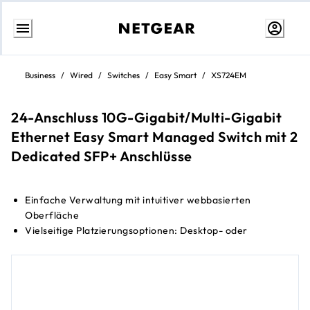
Weiter
zum
Business
/
Wired
/
Switches
/
Easy Smart
/
XS724EM
Inhalt
24-Anschluss 10G-Gigabit/Multi-Gigabit
Ethernet Easy Smart Managed Switch mit 2
Dedicated SFP+ Anschlüsse
Einfache Verwaltung mit intuitiver webbasierten
Oberfläche
Vielseitige Platzierungsoptionen: Desktop- oder
Rackmontage
Optimiert für geräuscharmen Betrieb