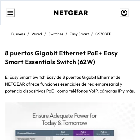
Weiter
zum
Business
/
Wired
/
Switches
/
Easy Smart
/
GS308EP
Inhalt
8 puertos Gigabit Ethernet PoE+ Easy
Smart Essentials Switch (62W)
El Easy Smart Switch Easy de 8 puertos Gigabit Ethernet de
NETGEAR ofrece funciones esenciales de red empresarial y
potencia dispositivos PoE+ como teléfonos VoIP, cámaras IP y más.