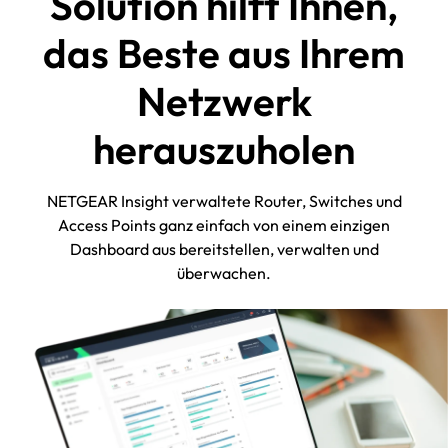
Solution hilft Ihnen,
IPSec-Konfiguration zur Erstellung
das Beste aus Ihrem
sicherer Site-to-Site-VPN-
Verbindungen
Netzwerk
Fügen Sie mit einem einfachen Lizenz-
Add-on erweiterten Bedrohungsschutz
herauszuholen
sowie Web- und DNS-Sicherheit hinzu.
Machen Sie aus Ihrem PR60X ein
umfassendes Sicherheits-Gateway,
NETGEAR Insight verwaltete Router, Switches und
ohne dass separate Hardware
Access Points ganz einfach von einem einzigen
erforderlich ist.
Dashboard aus bereitstellen, verwalten und
überwachen.