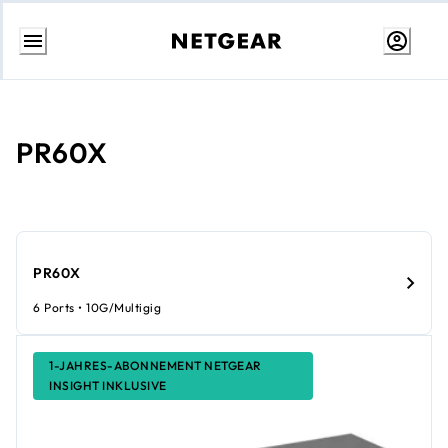
Weiter
zum
Inhalt
PR60X
PR60X
6 Ports • 10G/Multigig
1-JAHRES-ABONNEMENT NETGEAR
INSIGHT INKLUSIVE