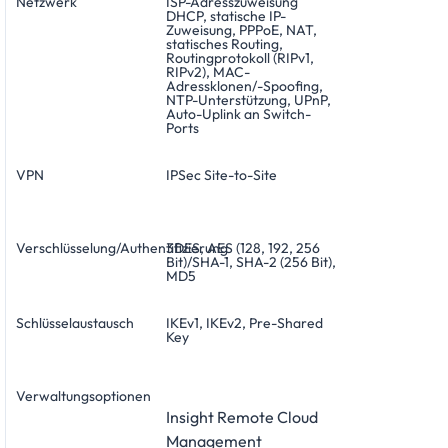
Netzwerk
ISP-Adresszuweisung
DHCP, statische IP-
Zuweisung, PPPoE, NAT,
statisches Routing,
Routingprotokoll (RIPv1,
RIPv2), MAC-
Adressklonen/-Spoofing,
NTP-Unterstützung, UPnP,
Auto-Uplink an Switch-
Ports
VPN
IPSec Site-to-Site
Verschlüsselung/Authentifizierung
3DES, AES (128, 192, 256
Bit)/SHA-1, SHA-2 (256 Bit),
MD5
Schlüsselaustausch
IKEv1, IKEv2, Pre-Shared
Key
Verwaltungsoptionen
Insight Remote Cloud
Management