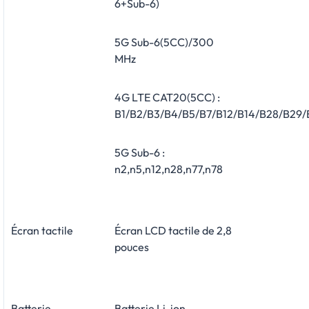
6+Sub-6)
5G Sub-6(5CC)/300
MHz
4G LTE CAT20(5CC) :
B1/B2/B3/B4/B5/B7/B12/B14/B28/B29
5G Sub-6 :
n2,n5,n12,n28,n77,n78
Écran tactile
Écran LCD tactile de 2,8
pouces
Batterie
Batterie Li-ion