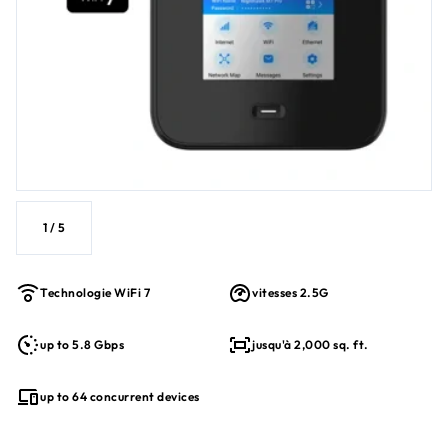
1
/
5
Technologie WiFi 7
vitesses 2.5G
up to 5.8 Gbps
jusqu'à 2,000 sq. ft.
up to 64 concurrent devices