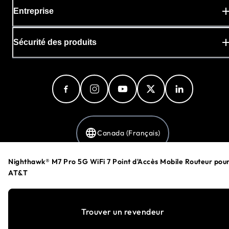
Entreprise
Sécurité des produits
Canada (Français)
Nighthawk® M7 Pro 5G WiFi 7 Point d'Accès Mobile Routeur pou
AT&T
Politique de confidentialité
Préférences en matière de cookies
Conditions Générales
Trouver un revendeur
©
1996-2026
NETGEAR®