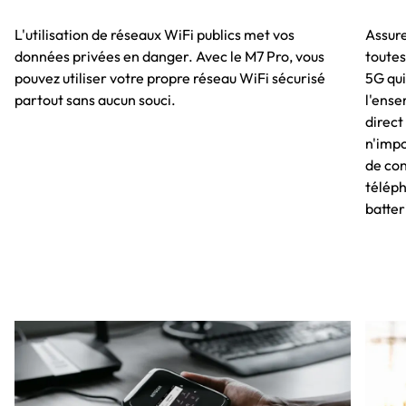
L'utilisation de réseaux WiFi publics met vos
Assure
données privées en danger. Avec le M7 Pro, vous
toutes
pouvez utiliser votre propre réseau WiFi sécurisé
5G qui
partout sans aucun souci.
l'ense
direct
n'impo
de con
téléph
batter