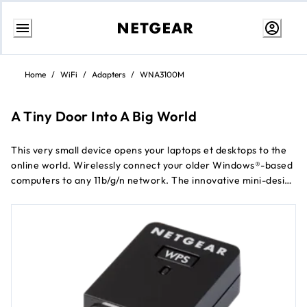
Aller
au
Home
/
WiFi
/
Adapters
/
WNA3100M
contenu
A Tiny Door Into A Big World
This very small device opens your laptops et desktops to the
online world. Wirelessly connect your older Windows®-based
computers to any 11b/g/n network. The innovative mini-design
is perfect pour tossing into your laptop bag et taking it
anywhere.