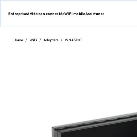
Entreprise
AV
Maison connectée
WiFi mobile
Assistance
Aller
au
contenu
Home
/
WiFi
/
Adapters
/
WNA3100