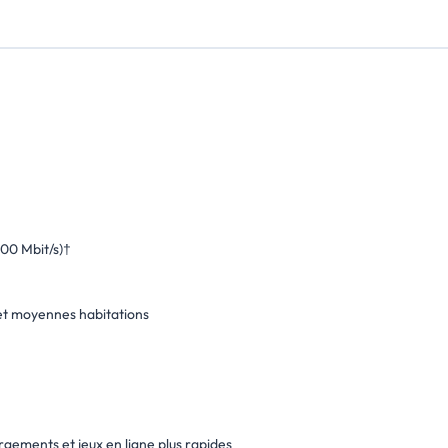
00 Mbit/s)†
 et moyennes habitations
gements et jeux en ligne plus rapides