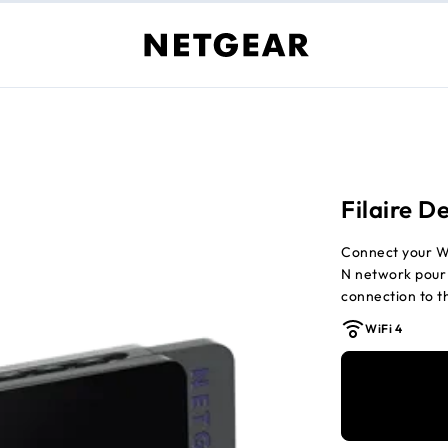
Filaire D
Connect your W
N network pour 
connection to t
WiFi 4