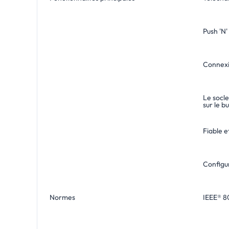
Push 'N'
Connexi
Le socle
sur le b
Fiable e
Configu
Normes
IEEE® 80