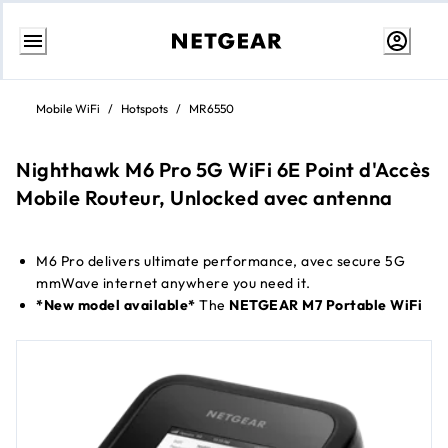
Aller
au
Mobile WiFi
/
Hotspots
/
MR6550
contenu
Nighthawk M6 Pro 5G WiFi 6E Point d'Accès
Mobile Routeur, Unlocked avec antenna
M6 Pro delivers ultimate performance, avec secure 5G
mmWave internet anywhere you need it.
*New model available*
The
NETGEAR M7 Portable WiFi
Hotspot
(also known as the M7 or MH7150) is a high-
performance Point d'Accès Mobile Routeur that combines
5G connectivity
avec next-generation
WiFi 7 technology
to deliver ultra-fast, secure internet access on the go.
Learn more:
Discover the M7 Portable WiFi Hotspot