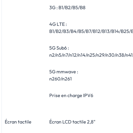
3G : B1/B2/B5/B8
4G LTE :
B1/B2/B3/B4/B5/B7/B12/B13/B14/B25
5G Sub6 :
n2/n5/n7/n12/n14/n25/n29/n30/n38/n41
5G mmwave :
n260/n261
Prise en charge IPV6
Écran tactile
Écran LCD tactile 2,8"