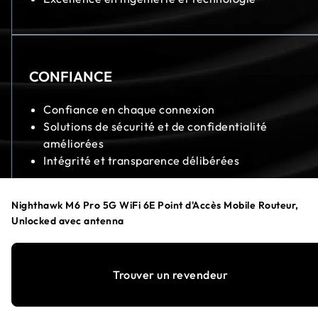
CONFIANCE
Confiance en chaque connexion
Solutions de sécurité et de confidentialité
améliorées
Intégrité et transparence délibérées
Nighthawk M6 Pro 5G WiFi 6E Point d'Accès Mobile Routeur,
Unlocked avec antenna
Notes de bas de page :
Trouver un revendeur
‡
Ce routeur mobile a une vitesse 5G maximale allant jusqu'à 8
Gbit/s. Votre vitesse réelle dépendra de plusieurs facteurs,
notamment (mais sans s'y limiter) la prise en charge par votre
FAI d'au moins 800 MHz de 5G mmWave, les restrictions du