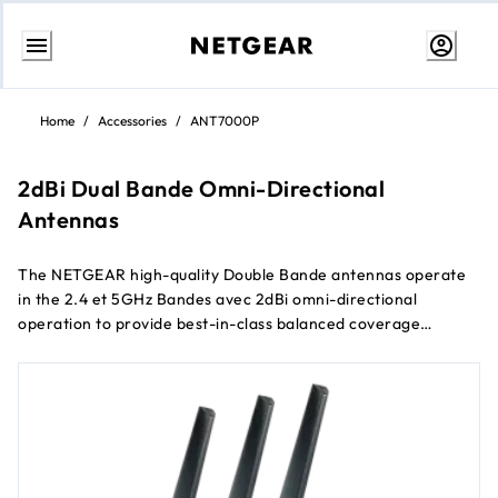
Aller
au
Home
/
Accessories
/
ANT7000P
contenu
2dBi Dual Bande Omni-Directional
Antennas
The NETGEAR high-quality Double Bande antennas operate
in the 2.4 et 5GHz Bandes avec 2dBi omni-directional
operation to provide best-in-class balanced coverage
throughout the home when used avec supported NETGEAR
routers.