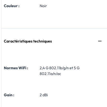
Couleur :
Noir
Caractéristiques techniques
Normes WiFi :
2,4 G 802.11b/g/n et 5 G
802.11a/n/ac
Gain :
2 dBi