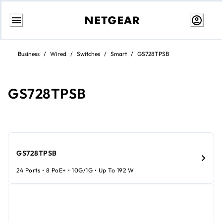
Aller
au
Business
/
Wired
/
Switches
/
Smart
/
GS728TPSB
contenu
GS728TPSB
GS728TPSB
24 Ports • 8 PoE+ • 10G/1G • Up To 192 W