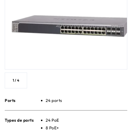
1
/
4
Ports
24 ports
Types de ports
24 PoE
8 PoE+