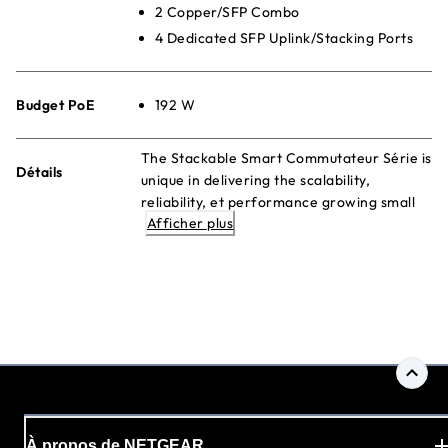
2 Copper/SFP Combo
4 Dedicated SFP Uplink/Stacking Ports
Budget PoE
192 W
The Stackable Smart Commutateur Série is
Détails
unique in delivering the scalability,
reliability, et performance growing small
Afficher plus
et medium-sized businesses need in an
affordable et easy-to-manage package.
À propos de NETGEAR