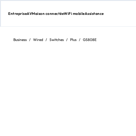
Entreprise
AV
Maison connectée
WiFi mobile
Assistance
Aller
au
contenu
Business
/
Wired
/
Switches
/
Plus
/
GS808E