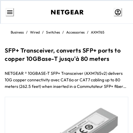
Aller
au
Business
/
Wired
/
Switches
/
Accessories
/
AXM765
contenu
SFP+ Transceiver, converts SFP+ ports to
copper 10GBase-T jusqu'à 80 meters
NETGEAR ® 10GBASE-T SFP+ Transceiver (AXM765v2) delivers
10G copper connectivity avec CAT6a or CAT7 cabling up to 80
meters (262.5 feet) when inserted in a Commutateur SFP+ fiber
module slot. The AXM765v2 fits into SFP+ or SFP28 interfaces of
M4250, M4300, et M4500 Managed Switches.