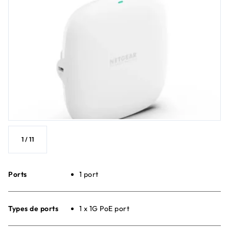
1
/
11
Ports
1 port
Types de ports
1 x 1G PoE port