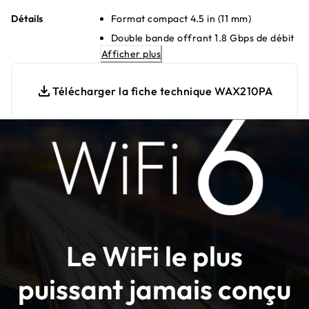
Détails
Format compact 4.5 in (11 mm)
Double bande offrant 1.8 Gbps de débit
de données
Afficher plus
Configuration rapide en 10 minutes
Télécharger la fiche technique WAX210PA
Se connecte à un commutateur Gigabit
Ethernet pour une vitesse maximale
4 réseaux sans fil distincts (SSID)
Géré localement pour une configuration
simplifiée
Chiffrement WPA3 pour le plus haut
niveau de sécurité de connexion WiFi
Déploiement polyvalent avec PoE ou
adaptateur d'alimentation
Le WiFi le plus
Rétrocompatible avec les appareils WiFi
4 et WiFi 5
puissant jamais conçu