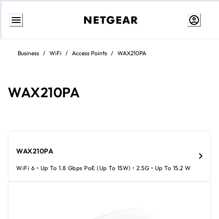
Aller
au
Business
/
WiFi
/
Access Points
/
WAX210PA
contenu
WAX210PA
WAX210PA
WiFi 6 • Up To 1.8 Gbps PoE (up To 15W) • 2.5G • Up To 15.2 W