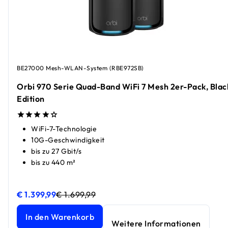
BE27000 Mesh-WLAN-System (RBE972SB)
Orbi 970 Serie Quad-Band WiFi 7 Mesh 2er-Pack, Blac
Edition
WiFi-7-Technologie
10G-Geschwindigkeit
bis zu 27 Gbit/s
bis zu 440 m²
€ 1.399,99
€ 1.699,99
Orbi 970 Serie Quad-Band WiFi 7 Mesh 2er-Pack, Black Ed
Orbi 970 Serie Quad-Band WiFi 7 Mesh 2er-Pack, Black Ed
In den Warenkorb
Weitere Informationen