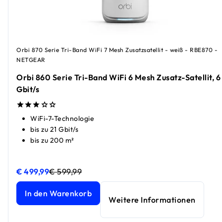
Orbi 870 Serie Tri-Band WiFi 7 Mesh Zusatzsatellit - weiß - RBE870 -
NETGEAR
Orbi 860 Serie Tri-Band WiFi 6 Mesh Zusatz-Satellit, 6
Gbit/s
WiFi-7-Technologie
bis zu 21 Gbit/s
bis zu 200 m²
€ 499,99
€ 599,99
Orbi 860 Serie Tri-Band WiFi 6 Mesh Zusatz-Satellit, 6 Gbit
Orbi 860 Serie Tri-Band WiFi 6 Mesh Zusatz-Satellit, 6 Gbit
In den Warenkorb
Weitere Informationen