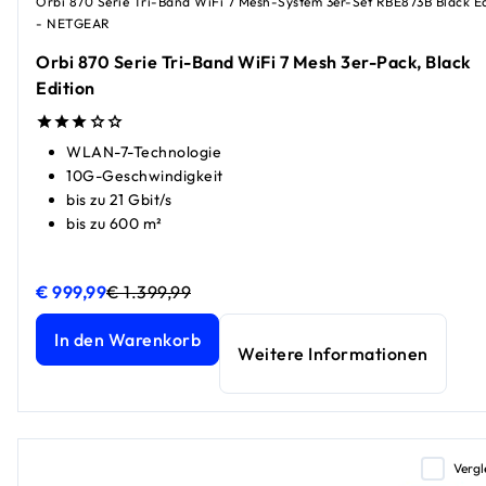
Orbi 870 Serie Tri-Band WiFi 7 Mesh-System 3er-Set RBE873B Black Ed
- NETGEAR
Orbi 870 Serie Tri-Band WiFi 7 Mesh 3er-Pack, Black
Edition
WLAN-7-Technologie
10G-Geschwindigkeit
bis zu 21 Gbit/s
bis zu 600 m²
€ 999,99
€ 1.399,99
Orbi 870 Serie Tri-Band WiFi 7 Mesh 3er-Pack, Black Editi
Orbi 870 Serie Tri-Band WiFi 7 Mesh 3er-Pack, Black Editi
In den Warenkorb
Weitere Informationen
Vergl