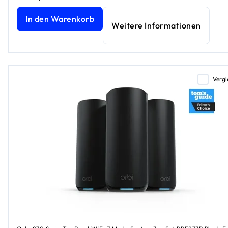
NETGEAR® Orbi™ Tri-Band WiFi 6 Mesh-System, 5,4GBit/s, 
In den Warenkorb
Weitere Informationen
Vergl