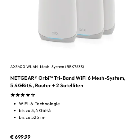
AX5400 WLAN-Mesh-System (RBK763S)
NETGEAR® Orbi™ Tri-Band WiFi 6 Mesh-System,
5,4GBit/s, Router + 2 Satelliten
WiFi-6-Technologie
bis zu 5,4 Gbit/s
bis zu 525 m²
€ 699,99