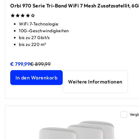
Orbi 970 Serie Tri-Band WiFi 7 Mesh Zusatzsatellit, 6G
WiFi 7-Technologie
10G-Geschwindigkeiten
bis zu 27 Gbit/s
bis zu 220 m²
€ 799,99
€ 899,99
Orbi 970 Serie Tri-Band WiFi 7 Mesh Zusatzsatellit, 6GBit/s
Orbi 970 Serie Tri-Band WiFi 7 Mesh Zusatzsatellit, 6GBit/s
In den Warenkorb
Weitere Informationen
Vergl