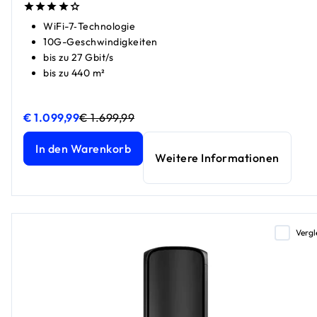
WiFi-7‑Technologie
10G-Geschwindigkeiten
bis zu 27 Gbit/s
bis zu 440 m²
€ 1.099,99
€ 1.699,99
Orbi 970 Series Quad-Band WiFi 7 Mesh Router, 27GBit/s
Orbi 970 Series Quad-Band WiFi 7 Mesh Router, 27GBit/s
a
a
In den Warenkorb
Weitere Informationen
Vergl