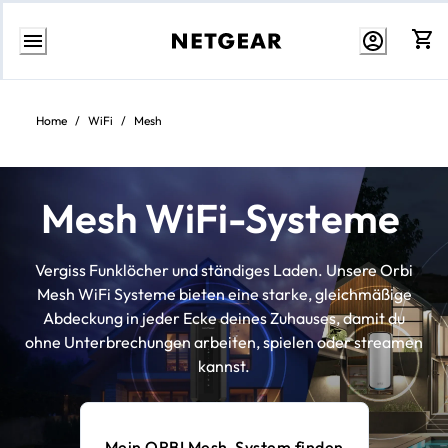
Zum
Inhalt
springen
Home
/
WiFi
/
Mesh
Mesh WiFi-Systeme
Vergiss Funklöcher und ständiges Laden. Unsere Orbi
Mesh WiFi Systeme bieten eine starke, gleichmäßige
Abdeckung in jeder Ecke deines Zuhauses, damit du
ohne Unterbrechungen arbeiten, spielen oder streamen
kannst.
Mein ORBI Mesh-System finden