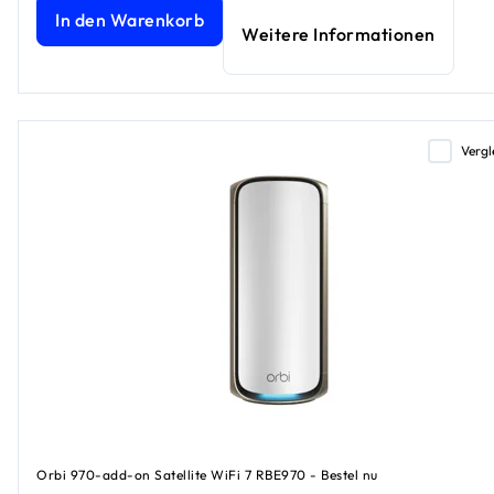
Orbi 970 Serie Tri-Band WiFi 7 Mesh Zusatzsatellit, 6GBit/
In den Warenkorb
Weitere Informationen
Vergl
Orbi 970-add-on Satellite WiFi 7 RBE970 - Bestel nu