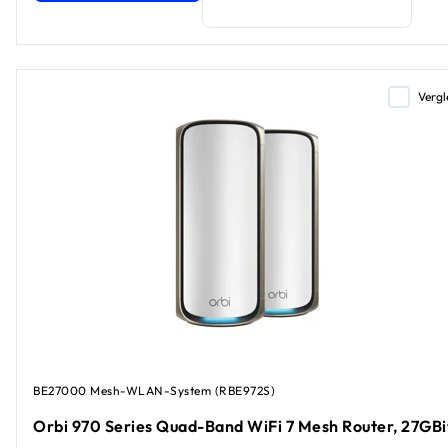
Vergl
BE27000 Mesh-WLAN-System (RBE972S)
Orbi 970 Series Quad-Band WiFi 7 Mesh Router, 27GBi