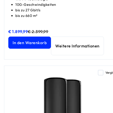
10G-Geschwindigkeiten
bis zu 27 Gbit/s
bis zu 660 m²
€ 1.899,99
€ 2.399,99
Orbi 970 Serie Quad-Band WiFi 7 Mesh 3er-Pack
Orbi 970 Serie Quad-Band WiFi 7 Mesh 3er-Pack
aktueller 
aktueller
In den Warenkorb
Weitere Informationen
Vergl