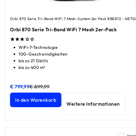
Orbi 870 Serie Tri-Band WiFi 7 Mesh-System 2er Pack RBE872 - NET
Orbi 870 Serie Tri-Band WiFi 7 Mesh 2er-Pack
WiFi-7-Technologie
10G-Geschwindigkeiten
bis zu 21 Gbit/s
bis zu 400 m²
€ 799,99
€ 899,99
Orbi 870 Serie Tri-Band WiFi 7 Mesh 2er-Pack
Orbi 870 Serie Tri-Band WiFi 7 Mesh 2er-Pack
aktueller Pr
aktueller Pr
In den Warenkorb
Weitere Informationen
Vergl