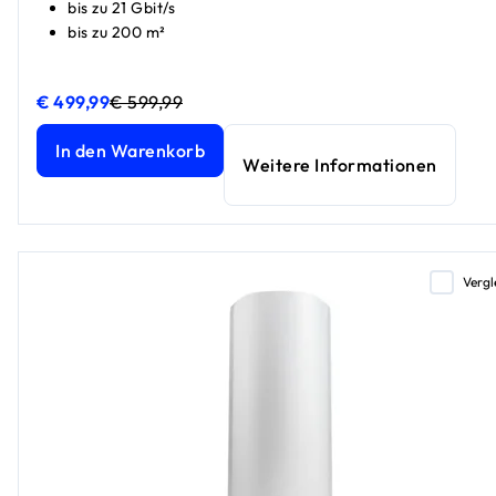
bis zu 21 Gbit/s
bis zu 200 m²
€ 499,99
€ 599,99
Orbi 860 Serie Tri-Band WiFi 6 Mesh Zusatz-Satellit, 6 Gbit
Orbi 860 Serie Tri-Band WiFi 6 Mesh Zusatz-Satellit, 6 Gbit
In den Warenkorb
Weitere Informationen
Vergl