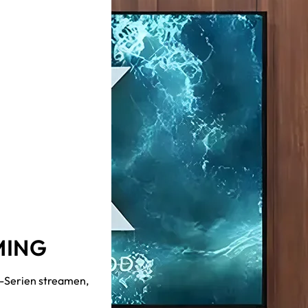
MING
x-Serien streamen,