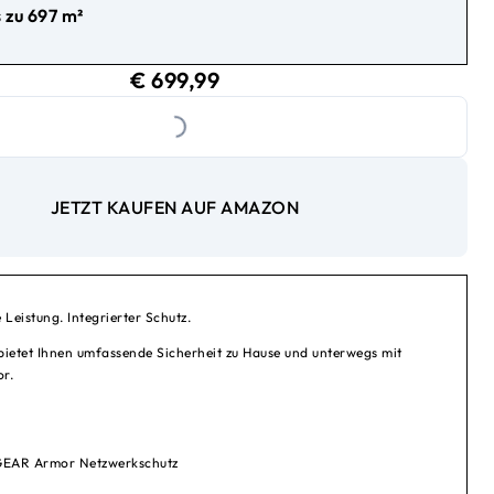
s zu 697 m²
Loading...
699,99
aktueller Preis € 699,99
€ 699,99
JETZT KAUFEN AUF AMAZON
eistung. Integrierter Schutz.
etet Ihnen umfassende Sicherheit zu Hause und unterwegs mit
r.
GEAR Armor Netzwerkschutz