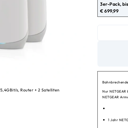
3er-Pack, bi
€ 699,99
aktueller Preis € 
Bahnbrechende L
4GBit/s, Router + 2 Satelliten
Nur NETGEAR bi
NETGEAR Armo
1 Jahr NET