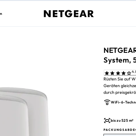
en
NETGEAR®
System, 5
Rüsten Sie auf Wi
Geräten gleichze
durch preisgekrö
dedizierte Verbi
WiFi-6-Techn
Gigabit-Ports, u
kabelgebundene V
NETGEAR Armor i
bis zu 525 m²
PACKUNGSABDE