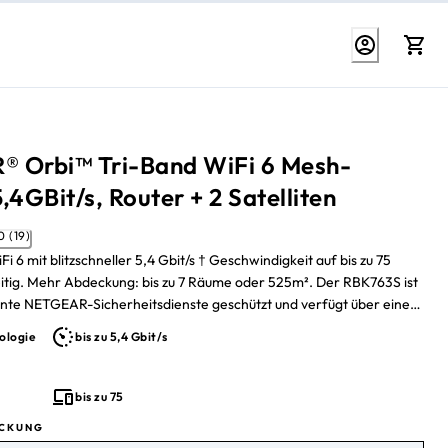
 Orbi™ Tri-Band WiFi 6 Mesh-
,4GBit/s, Router + 2 Satelliten
4.0 (19)
Fi 6 mit blitzschneller 5,4 Gbit/s † Geschwindigkeit auf bis zu 75
itig. Mehr Abdeckung: bis zu 7 Räume oder 525m². Der RBK763S ist
nte NETGEAR-Sicherheitsdienste geschützt und verfügt über eine
ndung für sofortige Router- Satellitenkommunikation und 7x1
ologie
bis zu 5,4 Gbit/s
m Ihren anspruchsvollsten technischen Produkten eine eigene
erbindung zu geben. 1 Jahr preisgekrönte Internetsicherheit von
nklusive.
bis zu 75
CKUNG