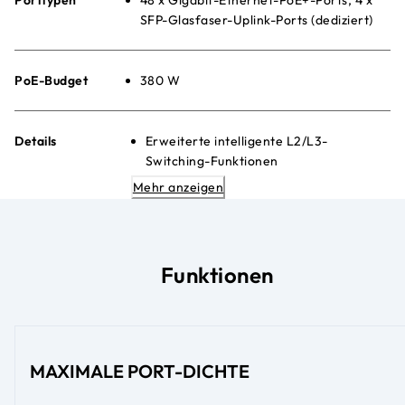
SFP-Glasfaser-Uplink-Ports (dediziert)
PoE-Budget
380 W
Details
Erweiterte intelligente L2/L3-
Switching-Funktionen
Einfache webbasierte
Mehr anzeigen
Verwaltungsoberfläche (GUI)
Erweiterte PoE-Steuerung pro Port
Geräuscharmer Einsatz auf dem
Schreibtisch oder im Rack
Funktionen
Energy Efficient Ethernet (IEEE
802.3az) zur Maximierung der
Energieeinsparung
MAXIMALE PORT-DICHTE