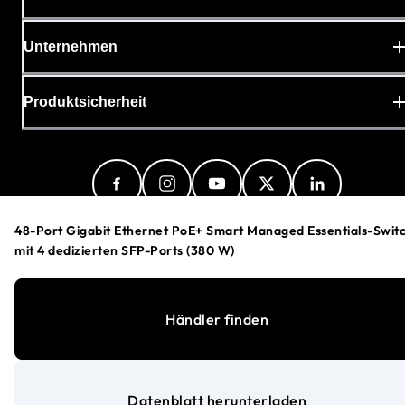
Unternehmen
Produktsicherheit
48-Port Gigabit Ethernet PoE+ Smart Managed Essentials-Swit
mit 4 dedizierten SFP-Ports (380 W)
Austria (Deutsch)
Händler finden
Datenschutzerklärung
Cookie-Einstellungen
Allgemeine Geschäftsbedingungen
Datenblatt herunterladen