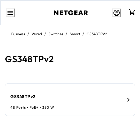
Zum
Inhalt
Business
/
Wired
/
Switches
/
Smart
/
GS348TPV2
springen
GS348TPv2
GS348TPv2
48 Ports • PoE+ • 380 W