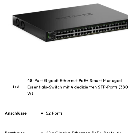
48-Port Gigabit Ethernet PoE+ Smart Managed
Essentials-Switch mit 4 dedizierten SFP-Ports (380
1
/
6
W)
Anschlüsse
52 Ports
Porttypen
48 x Gigabit-Ethernet-PoE+-Ports, 4 x