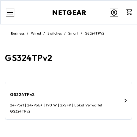
Zum
Inhalt
Business
/
Wired
/
Switches
/
Smart
/
GS324TPV2
springen
GS324TPv2
GS324TPv2
24-Port | 24xPoE+ | 190 W | 2xSFP | Lokal Verwaltet |
GS324TPv2