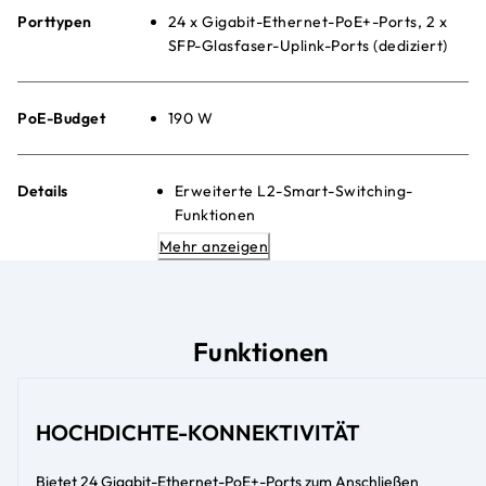
Porttypen
24 x Gigabit-Ethernet-PoE+-Ports, 2 x
SFP-Glasfaser-Uplink-Ports (dediziert)
PoE-Budget
190 W
Details
Erweiterte L2-Smart-Switching-
Funktionen
Benutzerfreundliche,
Mehr anzeigen
webbrowserbasierte
Verwaltungsoberfläche (GUI)
Erweiterte PoE-Steuerung pro Port
Leiser Betrieb für Schreibtisch- oder
Funktionen
Rackmontage
Energy Efficient Ethernet (IEEE
802.3az) zur Maximierung der
HOCHDICHTE-KONNEKTIVITÄT
Stromersparnis
Bietet 24 Gigabit-Ethernet-PoE+-Ports zum Anschließen