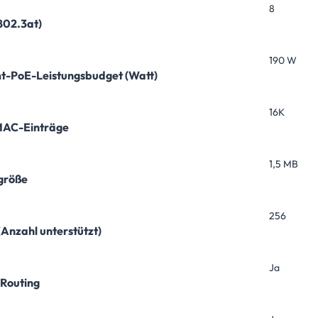
8
802.3at)
190 W
-PoE-Leistungsbudget (Watt)
16K
MAC-Einträge
1,5 MB
größe
256
Anzahl unterstützt)
Ja
Routing