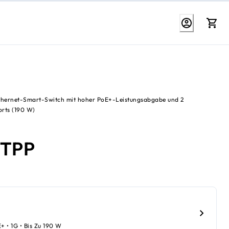
thernet-Smart-Switch mit hoher PoE+-Leistungsabgabe und 2
orts (190 W)
0TPP
E+ • 1G • Bis Zu 190 W