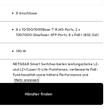
8 Anschlüsse
8 x 10/100/1000Base‑T‑RJ45‑Ports, 2 x
100/1000‑Glasfaser‑SFP‑Ports, 8 x PoE+ (802.3at)
190 W
NETGEAR Smart Switches bieten leistungsstarke L2-
und L2+/Layer-3-Lite-Funktionen, verbesserte PoE-
Funktionalität sowie höhere Performance und
Mehr anzeigen
Benutzerfreundlichkeit.
Händler finden