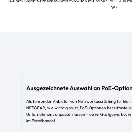
8-Port-Gigabit-Ethernet-Smart-Switch mit hoher PoE+-Leistu
W)
Ausgezeichnete Auswahl an PoE-Optio
Als führender Anbieter von Netzwerkausrüstung für klei
NETGEAR, wie wichtig es ist, PoE-Optionen bereitzustelle
Unternehmens anpassen lassen – ob im Gastgewerbe, in 
im Einzelhandel.