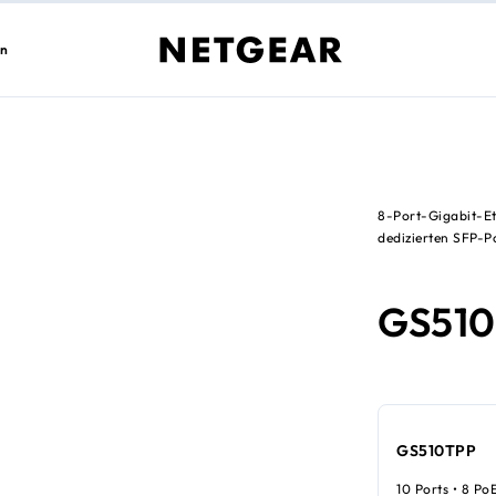
en
8-Port-Gigabit-E
dedizierten SFP-P
GS51
GS510TPP
10 Ports • 8 Po