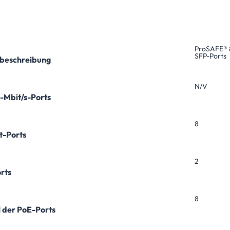
ProSAFE® 8
SFP-Ports
beschreibung
N/V
-Mbit/s-Ports
8
t-Ports
2
rts
8
 der PoE-Ports