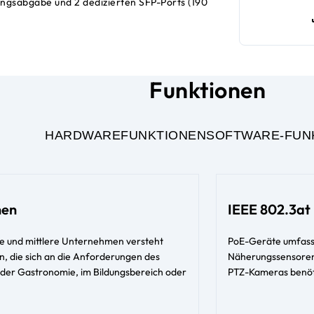
ngsabgabe und 2 dedizierten SFP-Ports (190
Funktionen
HARDWAREFUNKTIONEN
SOFTWARE-FUN
nen
IEEE 802.3at
ne und mittlere Unternehmen versteht
PoE-Geräte umfasse
n, die sich an die Anforderungen des
Näherungssensoren,
der Gastronomie, im Bildungsbereich oder
PTZ-Kameras benöt