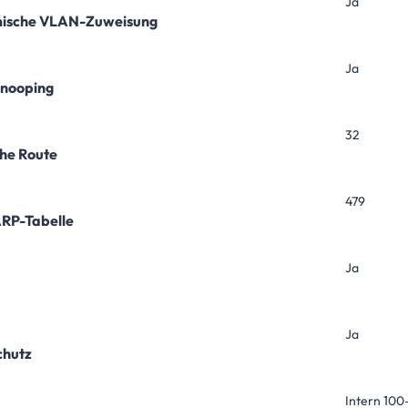
Ja
ische VLAN-Zuweisung
Ja
nooping
32
che Route
479
RP-Tabelle
Ja
Ja
chutz
Intern 10