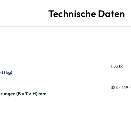
Technische Daten
1,83 kg
t (kg)
328 × 169 
ungen (B × T × H) mm