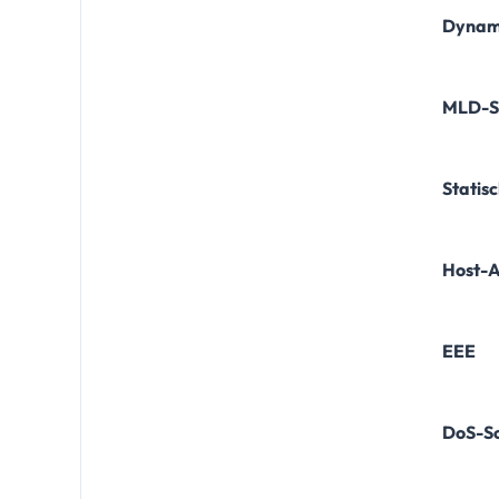
Dynam
MLD-S
Statis
Host-A
EEE
DoS-S