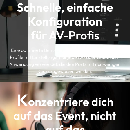
Schnelle, einfache
Konfiguration
für AV-Profis
Eine optimierte Benutzeroberfläche, die zertifizierte
Profile mit Einstellungen für jede AV- oder Broadcast-
Anwendung verwendet, die den Ports mit nur wenigen
Klicks zugewiesen werden.
K
onzentriere dich
auf das Event, nicht
auf das