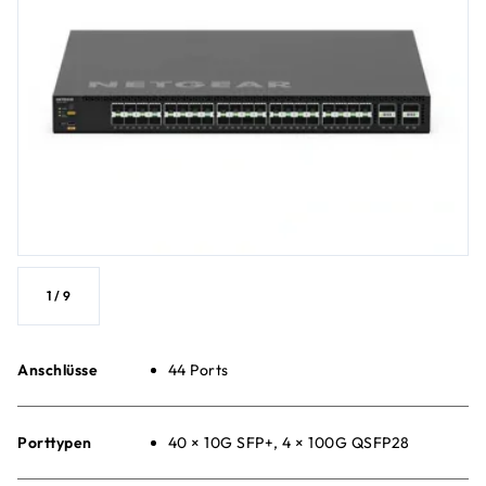
1
/
9
Anschlüsse
44 Ports
Porttypen
40 × 10G SFP+, 4 × 100G QSFP28