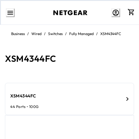
Zum
Inhalt
Business
/
Wired
/
Switches
/
Fully Managed
/
XSM4344FC
springen
XSM4344FC
XSM4344FC
44 Ports • 100G