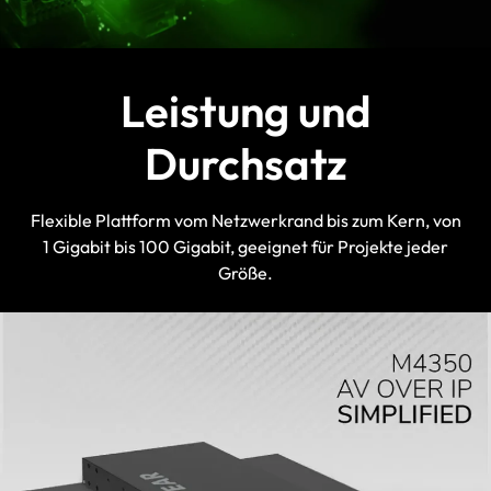
SMPTE-ST-2110-Grand-Master-Clock
und Boundary-Clock für AES67- und
ST2059-2-Anwendungen.
Leistung und
Mehrfarbige LED an jedem physischen
Port, die die Profilfarbe im NETGEAR
AV OS™ und im Engage Controller
Durchsatz
anzeigt.
Flexible Plattform vom Netzwerkrand bis zum Kern, von
1 Gigabit bis 100 Gigabit, geeignet für Projekte jeder
Größe.