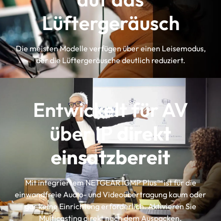
Lüftergeräusch
Die meisten Modelle verfügen über einen Leisemodus,
der die Lüftergeräusche deutlich reduziert.
Entwickelt für AV
über IP
direkt
einsatzbereit
Mit integriertem NETGEAR IGMP Plus™ ist für die
einwandfreie Audio- und Videoübertragung kaum oder
gar keine Einrichtung erforderlich. Aktivieren Sie
Multicasting direkt nach dem Auspacken.