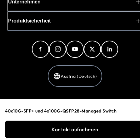
Unternehmen
Produktsicherheit
Austria (Deutsch)
Datenschutzerklärung
Cookie-Einstellungen
40x10G-SFP+ und 4x100G-QSFP28-Managed Switch
Allgemeine Geschäftsbedingungen
©
1996-2026
NETGEAR®
Kontakt aufnehmen