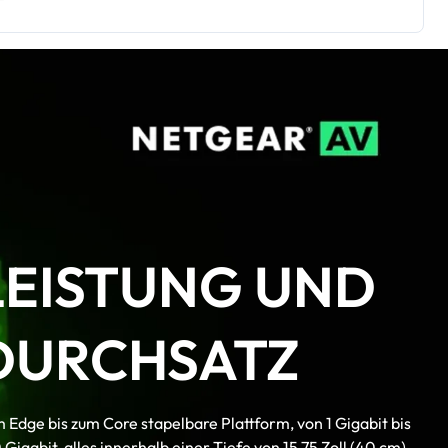
verwendet werden
Das PoE-Budget kann 720 W erreichen, wobei das
redundante PoE-Budget 576 W bleibt
Virtual-Chassis-Stacking ermöglicht Non-Stop-
Forwarding (NSF) und nahtloses Failover
Layer-3-Funktionsumfang umfasst statisches,
richtlinienbasiertes und dynamisches Routing
NETGEAR IGMP Plus™, AV-Benutzeroberfläche und
Engage Controller beschleunigen AV-Installationen
TAA-konforme SKU verfügbar. Wenden Sie sich an
Ihren Vertriebsmitarbeiter
LEISTUNG UND
DURCHSATZ
 Edge bis zum Core stapelbare Plattform, von 1 Gigabit bis
 Gigabit, alles innerhalb einer Tiefe von 15,75 Zoll (40 cm).