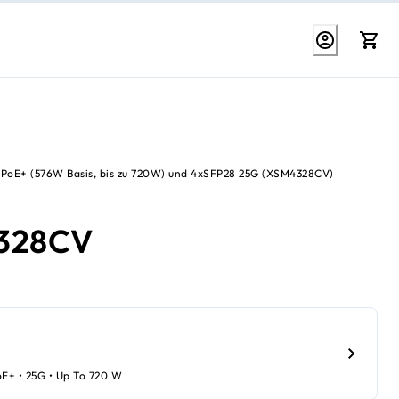
 PoE+ (576W Basis, bis zu 720W) und 4xSFP28 25G (XSM4328CV)
328CV
oE+ • 25G • Up To 720 W