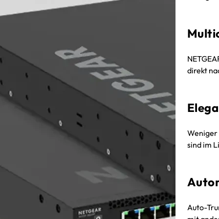
Multi
NETGEAR 
direkt na
Elega
Weniger 
sind im 
Autom
Auto-Tru