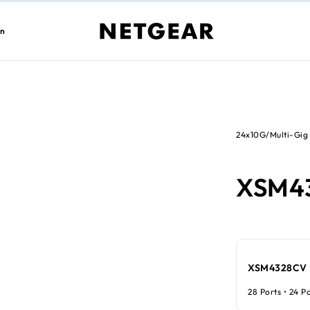
en
24x10G/Multi-Gig
XSM4
XSM4328CV
28 Ports • 24 P