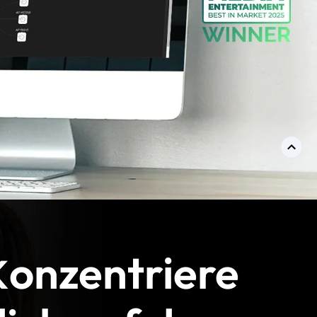
onzentriere
K