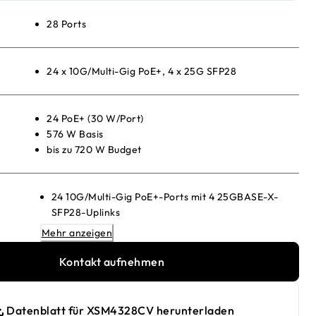
28 Ports
24 x 10G/Multi-Gig PoE+, 4 x 25G SFP28
24 PoE+ (30 W/Port)
576 W Basis
bis zu 720 W Budget
24 10G/Multi-Gig PoE+-Ports mit 4 25GBASE-X-
SFP28-Uplinks
880-W- internes Netzteil mit 576 W PoE-Budget
Mehr anzeigen
1 Steckplatz für ein modulares Netzteil (1+1-
Kontakt aufnehmen
Redundanz und/oder EPS-Teilung)
Beliebiges APS350Wv1-, APS600Wv2-,
APS920Wv1- oder APS2000Wv1-Netzteil kann
Datenblatt für XSM4328CV herunterladen