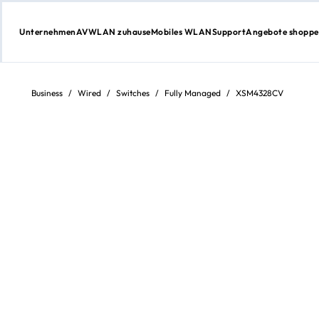
Unternehmen
AV
WLAN zuhause
Mobiles WLAN
Support
Angebote shopp
Zum
Inhalt
springen
Business
/
Wired
/
Switches
/
Fully Managed
/
XSM4328CV