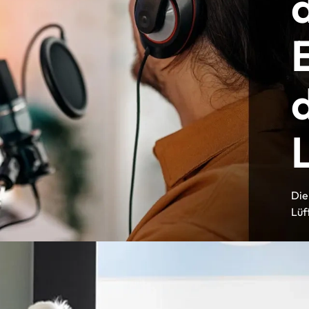
Die
Lüf