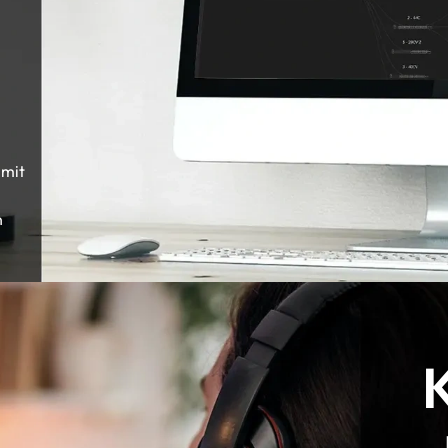
 mit
n