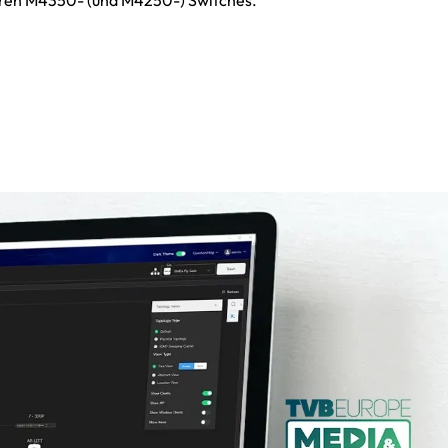
ren M4350- (und M4250-) Switches.