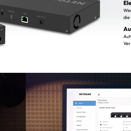
El
Wen
die
Au
Aut
Ver