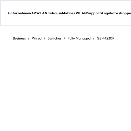
Unternehmen
AV
WLAN zuhause
Mobiles WLAN
Support
Angebote shopp
Zum
Inhalt
springen
Business
/
Wired
/
Switches
/
Fully Managed
/
GSM4230P