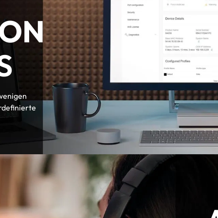
ION
S
 wenigen
rdefinierte