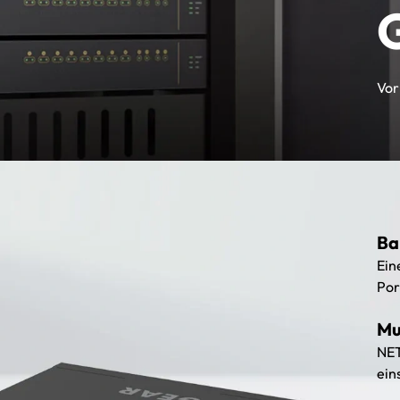
Vor
Ba
Ein
Por
Mu
NET
ein