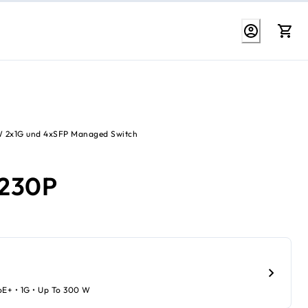
W 2x1G und 4xSFP Managed Switch
230P
PoE+ • 1G • Up To 300 W