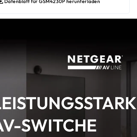
Datenblatt für GSM4230P herunterladen
LEISTUNGSSTARK
AV-SWITCHE