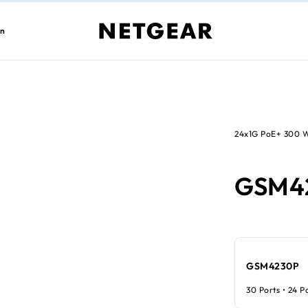
en
24x1G PoE+ 300 
GSM4
GSM4230P
30 Ports • 24 