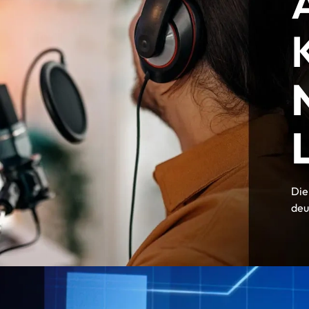
Die
deu