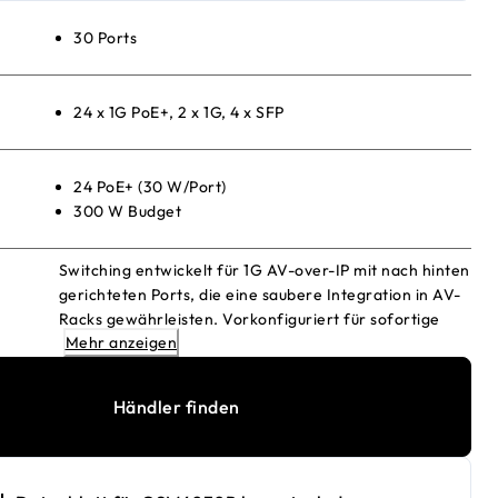
30 Ports
24 x 1G PoE+, 2 x 1G, 4 x SFP
24 PoE+ (30 W/Port)
300 W Budget
Switching entwickelt für 1G AV-over-IP mit nach hinten
gerichteten Ports, die eine saubere Integration in AV-
Racks gewährleisten. Vorkonfiguriert für sofortige
Mehr anzeigen
Einsatzbereitschaft!
Händler finden