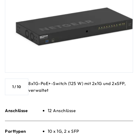
8x1G-PoE+-Switch (125 W) mit 2x1G und 2xSFP,
1
/
10
verwaltet
Anschlüsse
12 Anschlüsse
Porttypen
10 x 1G, 2 x SFP