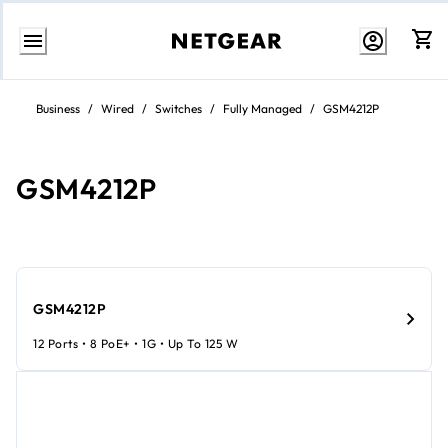
Zum
Inhalt
Business
/
Wired
/
Switches
/
Fully Managed
/
GSM4212P
springen
GSM4212P
GSM4212P
12 Ports • 8 PoE+ • 1G • Up To 125 W