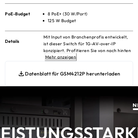
PoE-Budget
8 PoE+ (30 W/Port)
125 W Budget
Mit Input von Branchenprofis entwickelt,
Details
ist dieser Switch für 1G-AV-over-IP
konzipiert. Profitieren Sie von nach hinten
Mehr anzeigen
ausgerichteten Ports, die eine saubere
Integration in AV-Racks gewährleisten,
sowie von der Vorkonfiguration für
Datenblatt für GSM4212P herunterladen
sofortige Einsatzbereitschaft.
LEISTUNGSSTARK