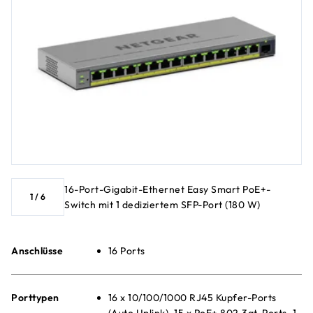
16-Port-Gigabit-Ethernet Easy Smart PoE+-
1
/
6
Switch mit 1 dediziertem SFP-Port (180 W)
Anschlüsse
16 Ports
Porttypen
16 x 10/100/1000 RJ45 Kupfer-Ports
(Auto Uplink), 15 x PoE+ 802.3at-Ports, 1