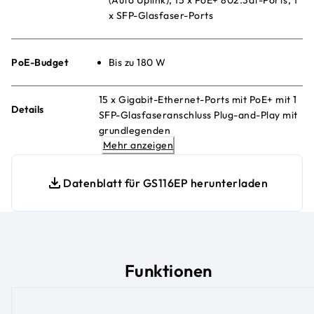
x SFP-Glasfaser-Ports
PoE-Budget
Bis zu 180 W
15 x Gigabit-Ethernet-Ports mit PoE+ mit 1
Details
SFP-Glasfaseranschluss Plug-and-Play mit
grundlegenden
Mehr anzeigen
Netzwerkverwaltungsfunktionen QoS- und
VLAN-Verwaltung Lüfterlos und
geräuschlos Desktop- oder Wandmontage
Datenblatt für GS116EP herunterladen
Funktionen