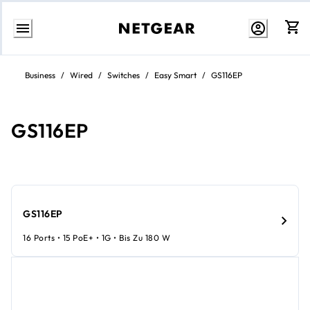
Zum
Inhalt
Business
/
Wired
/
Switches
/
Easy Smart
/
GS116EP
springen
GS116EP
GS116EP
16 Ports • 15 PoE+ • 1G • Bis Zu 180 W