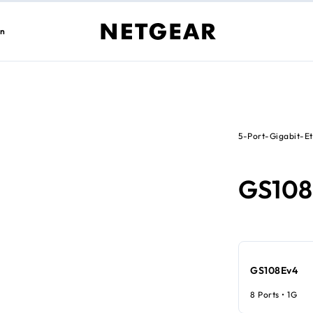
en
5-Port-Gigabit-E
GS10
GS108Ev4
8 Ports • 1G