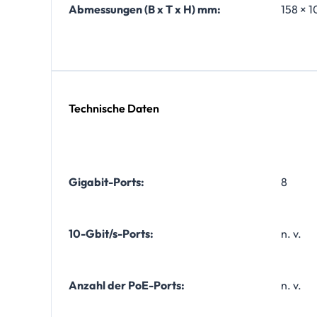
Abmessungen (B x T x H) mm:
158 × 1
Technische Daten
Gigabit-Ports:
8
10-Gbit/s-Ports:
n. v.
Anzahl der PoE-Ports:
n. v.