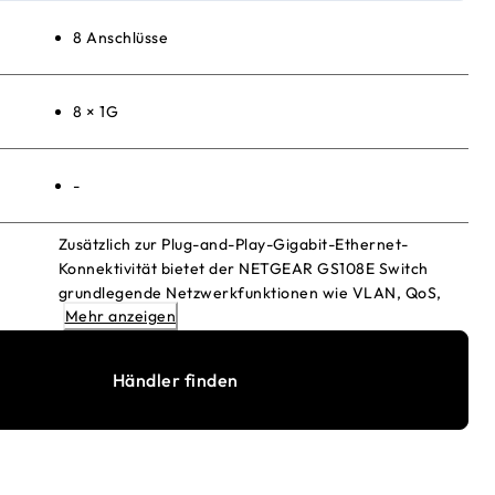
8 Anschlüsse
8 × 1G
-
Zusätzlich zur Plug-and-Play-Gigabit-Ethernet-
Konnektivität bietet der NETGEAR GS108E Switch
grundlegende Netzwerkfunktionen wie VLAN, QoS,
Mehr anzeigen
IGMP Snooping, Ratenbegrenzung,
Verkehrsüberwachung und mehr. NETGEAR Easy
Smart Managed Switches bieten ein
Händler finden
außergewöhnliches Preis-Leistungs-Verhältnis für
Unternehmen, die ihrer Netzwerkumgebung mehr
Intelligenz hinzufügen möchten, als es mit nicht
verwalteten Switches möglich ist.