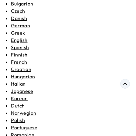
Bulgarian
Czech
Danish
German
Greek
English
Spanish
Finnish
French
Croatian
Hungarian
Italian
Japanese
Korean
Dutch
Norwegian
Polish
Portuguese
Romanian