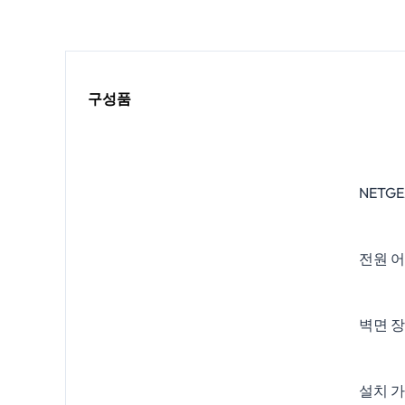
구성품
NETG
전원 어
벽면 장
설치 