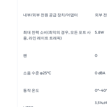
내부/외부 전원 공급 장치/어댑터
외부 
최대 전력 소비(최악의 경우, 모든 포트 사
5.8W
용, 라인 레이트 트래픽)
팬
0
소음 수준 @25°C
0 dBA
동작 온도
0°~40°
3,514,