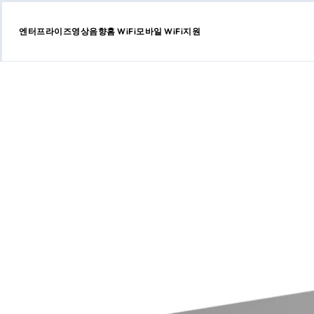
엔터프라이즈
영상음향
홈 WiFi
모바일 WiFi
지원
콘
텐
츠
로
건
너
뛰
기