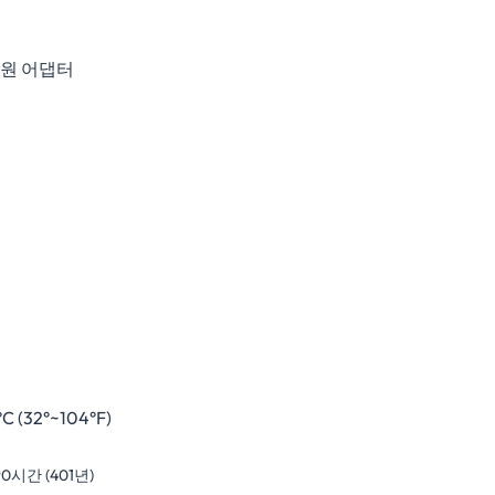
전원 어댑터
C (32°~104°F)
690시간 (401년)