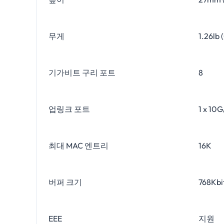
무게
1.26lb 
기가비트 구리 포트
8
업링크 포트
1 x 
최대 MAC 엔트리
16K
버퍼 크기
768Kbi
EEE
지원