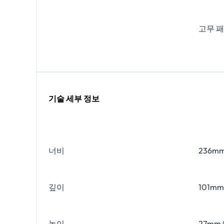
고무 
기술 세부 정보
너비
236mm
깊이
101mm
높이
27mm 