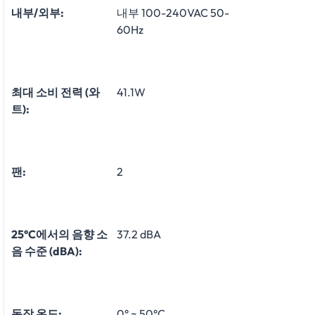
내부/외부:
내부 100-240VAC 50-
60Hz
최대 소비 전력 (와
41.1W
트):
팬:
2
25°C에서의 음향 소
37.2 dBA
음 수준 (dBA):
동작 온도:
0° ~ 50°C