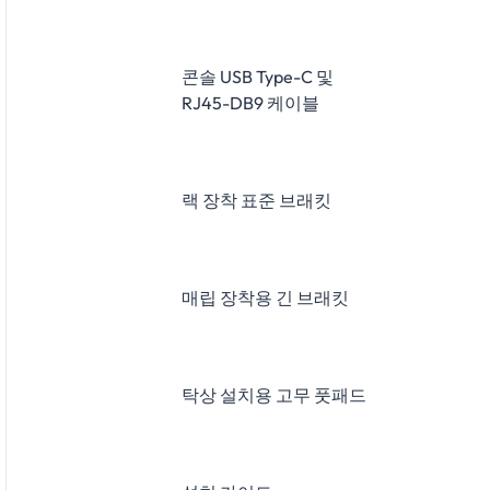
콘솔 USB Type-C 및
RJ45-DB9 케이블
랙 장착 표준 브래킷
매립 장착용 긴 브래킷
탁상 설치용 고무 풋패드