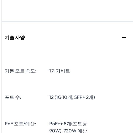
기술 사양
기본 포트 속도:
1기가비트
포트 수:
12 (1G 10개, SFP+ 2개)
PoE 포트/예산:
PoE++ 8개(포트당
90W), 720W 예산