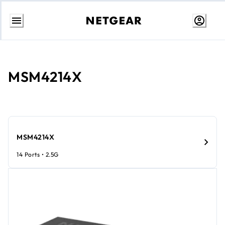
콘
텐
츠
로
MSM4214X
건
너
뛰
기
MSM4214X
14 Ports • 2.5G