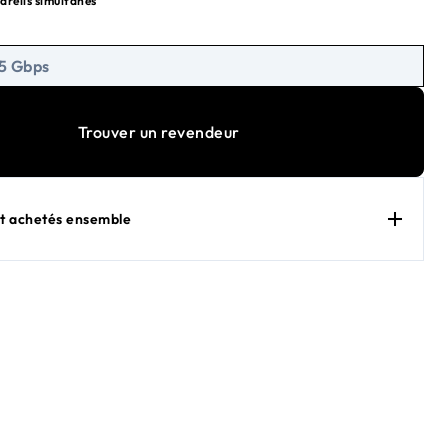
areils simultanés
urity avec WPA3, Guest WiFi, VPN
 7 Performance
 5 Gbps
Trouver un revendeur
 achetés ensemble