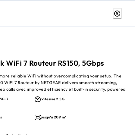
k WiFi 7 Routeur RS150, 5Gbps
more reliable WiFi without overcomplicating your setup. The
0 WiFi 7 Routeur by NETGEAR delivers smooth streaming,
eo calls avec improved efficiency et built-in security, powered
 WiFi 7 designed to outperform WiFi 6 et keep everyday
iFi 7
Vitesses 2,5G
 seamlessly.
 Double Bande WiFi 7 speeds
/s
jusqu'à 209 m²
 209 m²
to 80 connected devices
y et better efficiency than WiFi 6