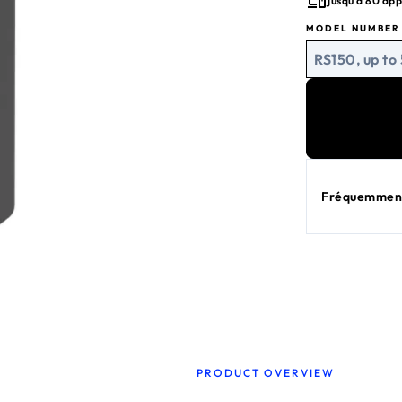
jusqu'à 80 app
Built-in sec
MODEL NUMBER
BE5000 WiFi
RS150, up to
Fréquemment
PRODUCT OVERVIEW