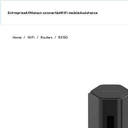
Entreprise
AV
Maison connectée
WiFi mobile
Assistance
Aller
au
contenu
Home
/
WiFi
/
Routers
/
RS150