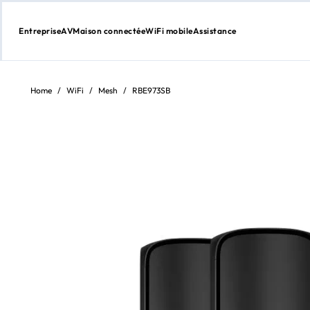
Entreprise
AV
Maison connectée
WiFi mobile
Assistance
Aller
au
contenu
Home
/
WiFi
/
Mesh
/
RBE973SB