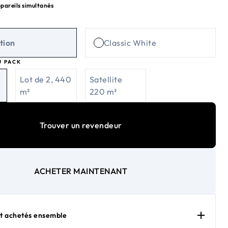
pareils simultanés
tion
Classic White
U PACK
0
Lot de 2, 440
Satellite
m²
220 m²
Trouver un revendeur
ACHETER MAINTENANT
 achetés ensemble