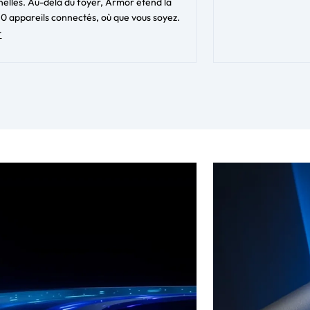
nelles. Au-delà du foyer, Armor étend la
à 50 appareils connectés, où que vous soyez.
t