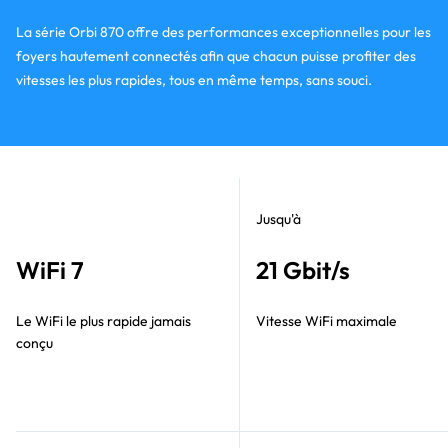
La série Orbi 870 offre des performances exceptionnelles pour les
foyers hautement connectés afin que chacun puisse profiter des
vitesses les plus rapides, tous en même temps, sans souci.
Jusqu'à
WiFi 7
21 Gbit/s
Le WiFi le plus rapide jamais
Vitesse WiFi maximale
conçu