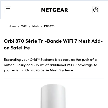
Aller
au
Home
/
WiFi
/
Mesh
/
RBE870
contenu
Orbi 870 Série Tri-Bande WiFi 7 Mesh Add-
on Satellite
Expanding your Orbi™ Système is as easy as the push of a
button. Easily add 279 m² of additional WiFi 7 coverage to
your existing Orbi 870 Série Mesh Système