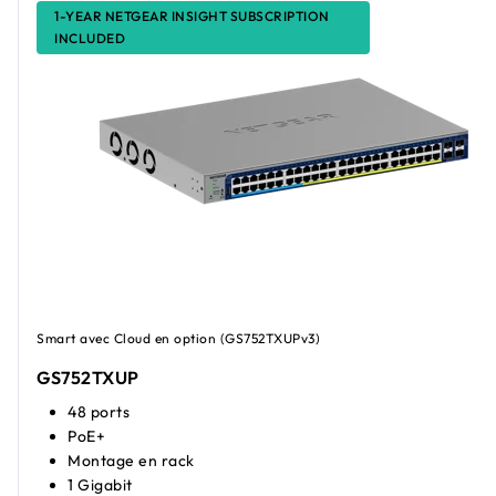
1-YEAR NETGEAR INSIGHT SUBSCRIPTION
INCLUDED
Smart avec Cloud en option (GS752TXUPv3)
GS752TXUP
48 ports
PoE+
Montage en rack
1 Gigabit