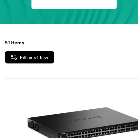
51
Items
Filtrer et trier