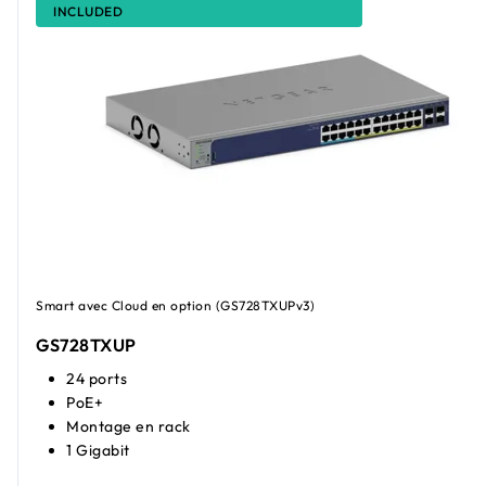
INCLUDED
Smart avec Cloud en option (GS728TXUPv3)
GS728TXUP
24 ports
PoE+
Montage en rack
1 Gigabit