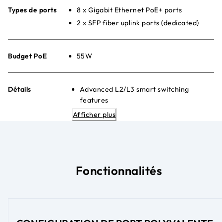
Types de ports
8 x Gigabit Ethernet PoE+ ports
2 x SFP fiber uplink ports (dedicated)
Budget PoE
55W
Détails
Advanced L2/L3 smart switching
features
Easy-to-use web browser-based
Afficher plus
management GUI
Advanced per-Port PoE controls
Quiet De bureau or wall-mount
placement
Économe en énergie Ethernet (IEEE
Fonctionnalités
802.3az)