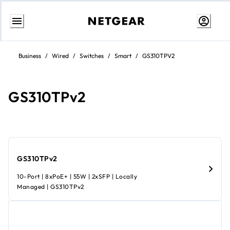
Aller
au
Business
/
Wired
/
Switches
/
Smart
/
GS310TPV2
contenu
GS310TPv2
GS310TPv2
10-Port | 8xPoE+ | 55W | 2xSFP | Locally
Managed | GS310TPv2