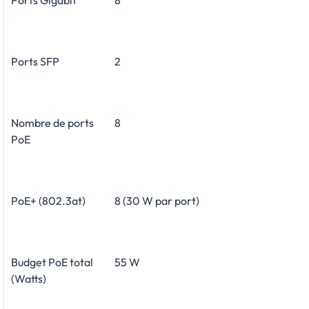
Ports SFP
2
Nombre de ports
8
PoE
PoE+ (802.3at)
8 (30 W par port)
Budget PoE total
55 W
(Watts)