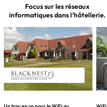
Focus sur les réseaux
informatiques dans l’hôtellerie.
WiFi 
Un trou en un pour le WiFi au