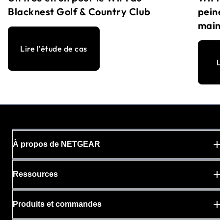
pein
Blacknest Golf & Country Club
main
Lire l'étude de cas
L
À propos de NETGEAR
Ressources
Produits et commandes