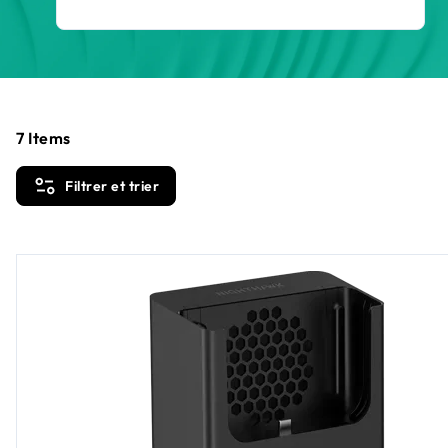
7
Items
Filtrer et trier