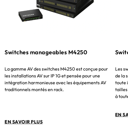
Switches manageables M4250
Swit
La gamme AV des switches M4250 est conçue pour
Les s
les installations AV sur IP 1G et pensée pour une
de la
intégration harmonieuse avec les équipements AV
toute 
traditionnels montés en rack.
taille
à tout
EN S
EN SAVOIR PLUS