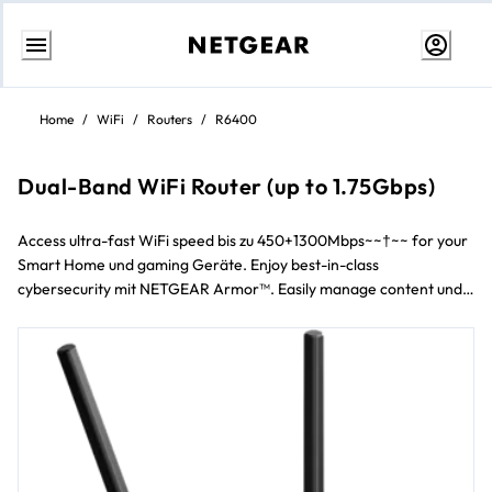
Weiter
zum
Home
/
WiFi
/
Routers
/
R6400
Inhalt
Dual-Band WiFi Router (up to 1.75Gbps)
Access ultra-fast WiFi speed bis zu 450+1300Mbps~~†~~ for your
Smart Home und gaming Geräte. Enjoy best-in-class
cybersecurity mit NETGEAR Armor™. Easily manage content und
time online mit Circle~~®~~ Smart Parental Controls. Plus mit
Nighthawk~~®~~ App, it’s easy to set up your router und get the
most out of your WiFi.