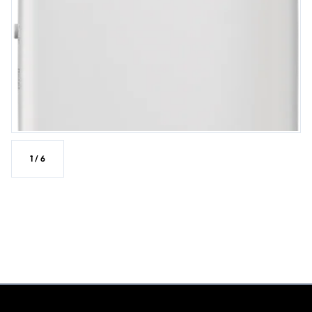
1
/
6