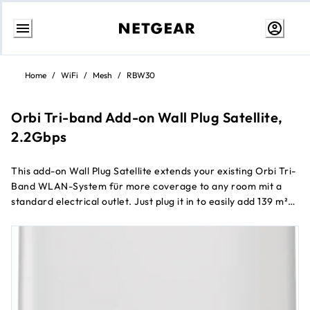
Weiter
zum
Home
/
WiFi
/
Mesh
/
RBW30
Inhalt
Orbi Tri-band Add-on Wall Plug Satellite,
2.2Gbps
This add-on Wall Plug Satellite extends your existing Orbi Tri-
Band WLAN-System für more coverage to any room mit a
standard electrical outlet. Just plug it in to easily add 139 m²
of powerful coverage to your Orbi System. Only works mit an
Orbi Whole Home Mesh WLAN ac Router und Orbi ac WLAN
Systems.