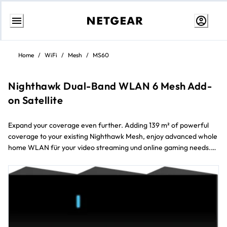
Weiter
zum
Home
/
WiFi
/
Mesh
/
MS60
Inhalt
Nighthawk Dual-Band WLAN 6 Mesh Add-
on Satellite
Expand your coverage even further. Adding 139 m² of powerful
coverage to your existing Nighthawk Mesh, enjoy advanced whole
home WLAN für your video streaming und online gaming needs.
Only compatible mit Nighthawk Mesh Routers und WLAN Systems
(Models: MK62, MK63, MK64).