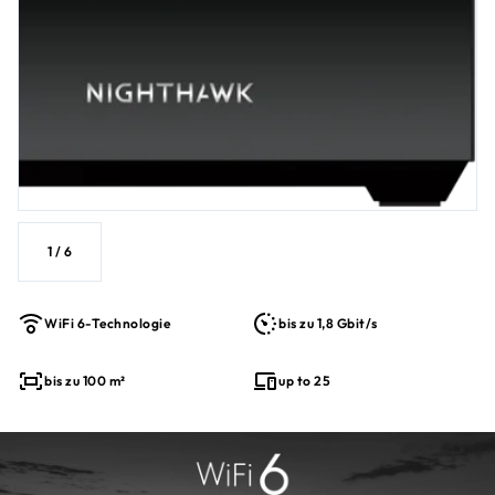
1
/
6
WiFi 6-Technologie
bis zu 1,8 Gbit/s
bis zu 100 m²
up to 25