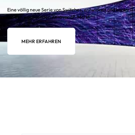
Eine völlig neue Serie von Switches, entwickelt und konstrui
für den wachsenden AV-over-IP-Markt.
MEHR ERFAHREN