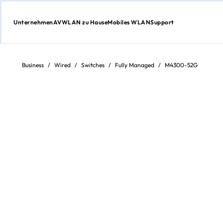
Unternehmen
AV
WLAN zu Hause
Mobiles WLAN
Support
Weiter
zum
Inhalt
Business
/
Wired
/
Switches
/
Fully Managed
/
M4300-52G