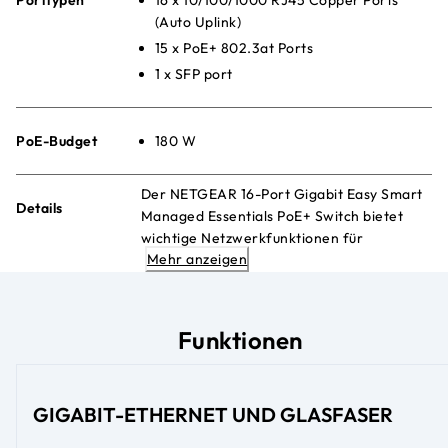
(Auto Uplink)
15 x PoE+ 802.3at Ports
1 x SFP port
PoE-Budget
180 W
Der NETGEAR 16-Port Gigabit Easy Smart
Details
Managed Essentials PoE+ Switch bietet
wichtige Netzwerkfunktionen für
Mehr anzeigen
Unternehmen und versorgt PoE+-Geräte
wie VoIP-Telefone, IP-Kameras und mehr
mit Strom.
Funktionen
GIGABIT-ETHERNET UND GLASFASER