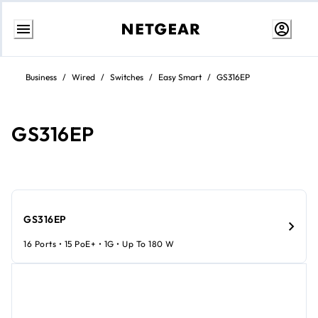
Weiter
zum
Business
/
Wired
/
Switches
/
Easy Smart
/
GS316EP
Inhalt
GS316EP
GS316EP
16 Ports • 15 PoE+ • 1G • Up To 180 W