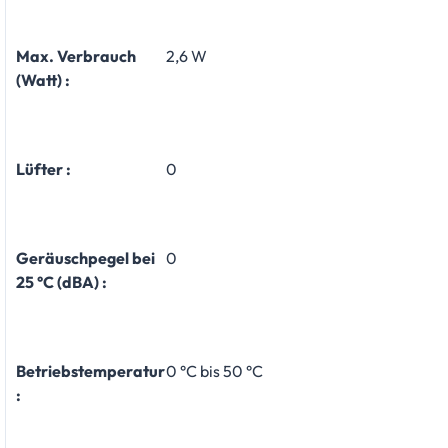
Max. Verbrauch
2,6 W
(Watt) :
Lüfter :
0
Geräuschpegel bei
0
25 °C (dBA) :
Betriebstemperatur
0 °C bis 50 °C
: