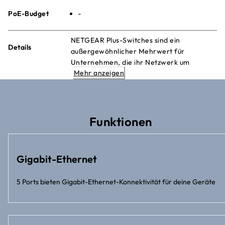
PoE-Budget
-
NETGEAR Plus-Switches sind ein
Details
außergewöhnlicher Mehrwert für
Unternehmen, die ihr Netzwerk um
Mehr anzeigen
zusätzliche Informationen erweitern
möchten, die über die Möglichkeiten nicht
verwalteter Switches hinausgehen.
Funktionen
Gigabit-Ethernet
5 Ports bieten Gigabit-Ethernet-Konnektivität für deine Geräte