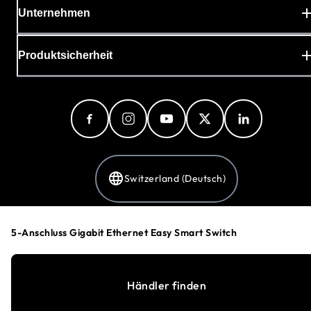
Unternehmen
Produktsicherheit
Switzerland (Deutsch)
5-Anschluss Gigabit Ethernet Easy Smart Switch
Datenschutzerklärung
Cookie-Einstellungen
Allgemeine Geschäftsbedingungen
Händler finden
©
1996-2026
NETGEAR®