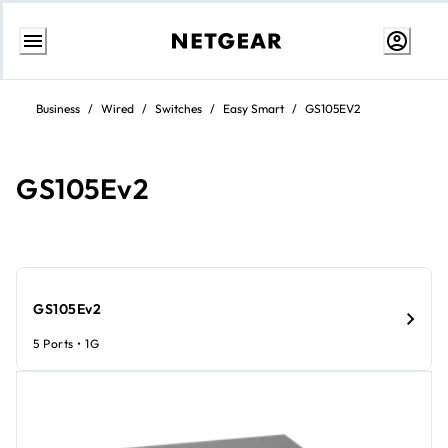
Weiter
zum
Business
/
Wired
/
Switches
/
Easy Smart
/
GS105EV2
Inhalt
GS105Ev2
GS105Ev2
5 Ports • 1G