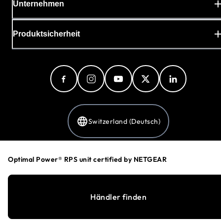
Unternehmen
Produktsicherheit
Switzerland (Deutsch)
Optimal Power® RPS unit certified by NETGEAR
Datenschutzerklärung
Cookie-Einstellungen
Allgemeine Geschäftsbedingungen
Händler finden
©
1996-2026
NETGEAR®