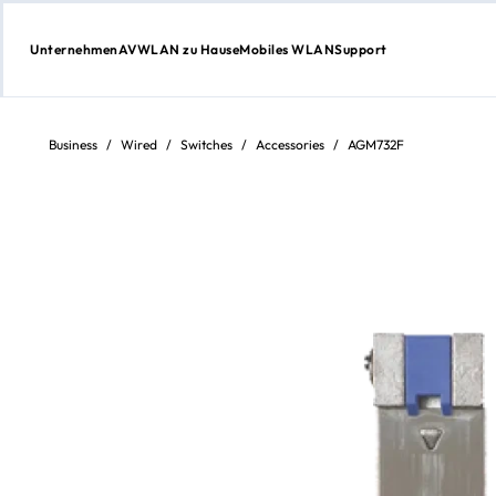
Unternehmen
AV
WLAN zu Hause
Mobiles WLAN
Support
Weiter
zum
Inhalt
Business
/
Wired
/
Switches
/
Accessories
/
AGM732F