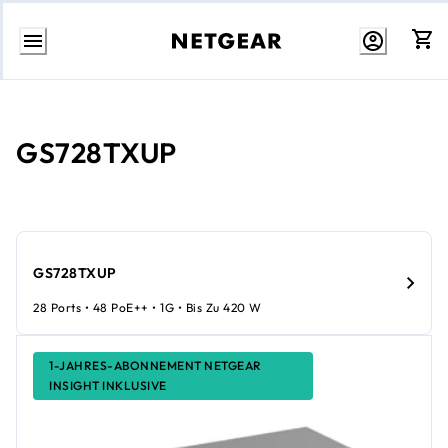
Zum
Inhalt
springen
GS728TXUP
GS728TXUP
28 Ports • 48 PoE++ • 1G • Bis Zu 420 W
1-JAHRES-ABONNEMENT NETGEAR
INSIGHT INKLUSIVE