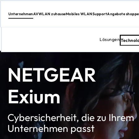
Unternehmen
AV
WLAN zuhause
Mobiles WLAN
Support
Angebote shopp
Lösungen
Technol
Zum
Inhalt
springen
NETGEAR
Exium
Cybersicherheit, die zu Ihrem
Unternehmen passt