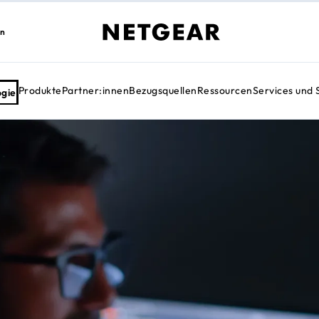
en
Produkte
Partner:innen
Bezugsquellen
Ressourcen
Services und 
ogie