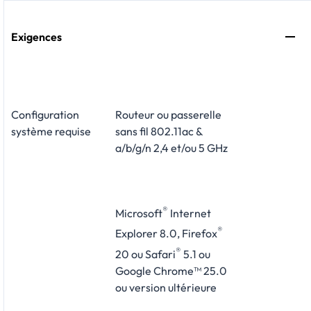
Exigences
Configuration
Routeur ou passerelle
système requise
sans fil 802.11ac &
a/b/g/n 2,4 et/ou 5 GHz
®
Microsoft
Internet
®
Explorer 8.0, Firefox
®
20 ou Safari
5.1 ou
Google Chrome™ 25.0
ou version ultérieure