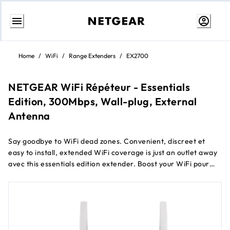
Aller
au
Home
/
WiFi
/
Range Extenders
/
EX2700
contenu
NETGEAR WiFi Répéteur - Essentials
Edition, 300Mbps, Wall-plug, External
Antenna
Say goodbye to WiFi dead zones. Convenient, discreet et
easy to install, extended WiFi coverage is just an outlet away
avec this essentials edition extender. Boost your WiFi pour
mobile devices et connect a Filaire device such as Smart TVs
or game consoles.