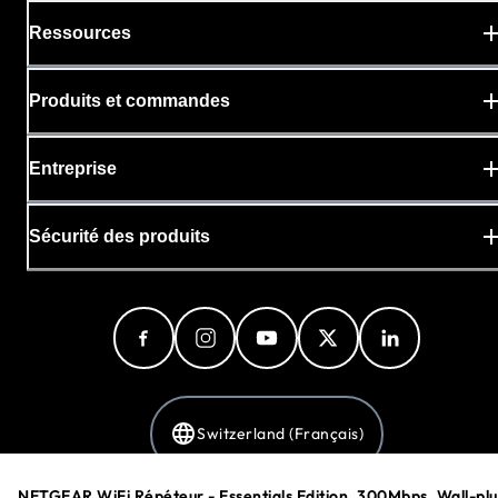
Ressources
Produits et commandes
Entreprise
Sécurité des produits
Switzerland (Français)
NETGEAR WiFi Répéteur - Essentials Edition, 300Mbps, Wall-plu