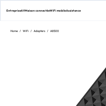
Entreprise
AV
Maison connectée
WiFi mobile
Assistance
Aller
au
contenu
Home
/
WiFi
/
Adapters
/
A8500