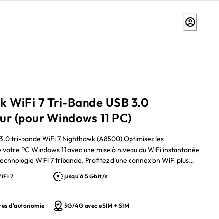
k WiFi 7 Tri-Bande USB 3.0
ur (pour Windows 11 PC)
.0 tri-bande WiFi 7 Nighthawk (A8500) Optimisez les
votre PC Windows 11 avec une mise à niveau du WiFi instantanée
technologie WiFi 7 tribande. Profitez d'une connexion WiFi plus
able pour une diffusion 4K/8K optimale, des visioconférences fluides,
iFi 7
jusqu'à 5 Gbit/s
 et bien plus encore. Doté d'une technologie tribande partagée, le
tomatiquement la bande la plus adaptée à votre appareil : 2,4
bande 6 GHz dédiée aux appareils WiFi 7. Trouvez le meilleur signal
ures d'autonomie
5G/4G avec eSIM + SIM
ture optimale avec l'antenne rabattable.