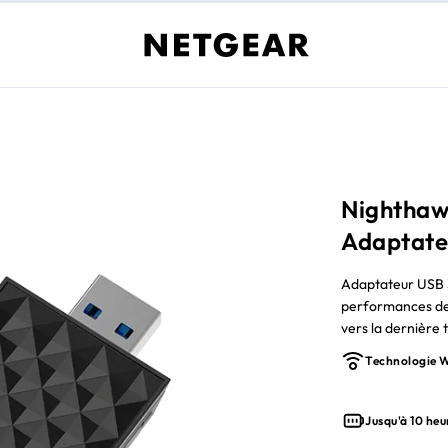
Nighthaw
Adaptate
Adaptateur USB 3
performances de 
vers la dernière 
rapide et plus fi
Technologie W
des jeux en ligne
A8500 détecte au
GHz, 5 GHz ou la 
Jusqu'à 10 he
WiFi et la couver