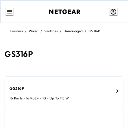
Aller
au
Business
/
Wired
/
Switches
/
Unmanaged
/
GS316P
contenu
GS316P
GS316P
16 Ports • 16 PoE+ • 1G • Up To 115 W