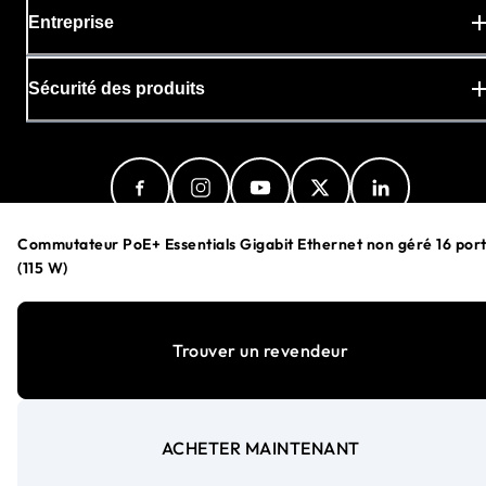
Entreprise
Sécurité des produits
Commutateur PoE+ Essentials Gigabit Ethernet non géré 16 port
(115 W)
Switzerland (Français)
Trouver un revendeur
Politique de confidentialité
Préférences en matière de cookies
Conditions Générales
ACHETER MAINTENANT
©
1996-2026
NETGEAR®