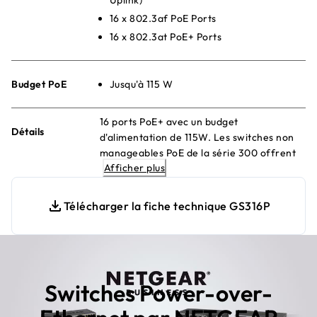
16 x 802.3af PoE Ports
16 x 802.3at PoE+ Ports
Budget PoE
Jusqu'à 115 W
16 ports PoE+ avec un budget
Détails
d'alimentation de 115W. Les switches non
manageables PoE de la série 300 offrent
Afficher plus
une connectivité réseau simple, fiable et
abordable pour les télétravailleurs et TPE.
Fournit l'alimentation et les données à
Télécharger la fiche technique GS316P
partir d'un même câble Ethernet.
Switches Power-over-