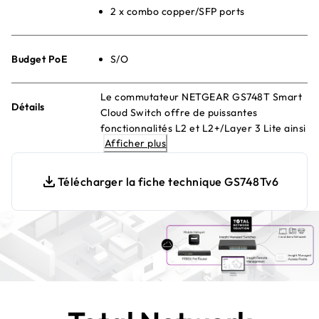
2 x combo copper/SFP ports
Budget PoE
S/O
Le commutateur NETGEAR GS748T Smart
Détails
Cloud Switch offre de puissantes
fonctionnalités L2 et L2+/Layer 3 Lite ainsi
Afficher plus
qu'une performance et une convivialité
améliorées. Gérez à distance avec Insight
Cloud Management
Télécharger la fiche technique GS748Tv6