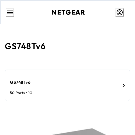
Aller
au
contenu
GS748Tv6
GS748Tv6
50 Ports • 1G