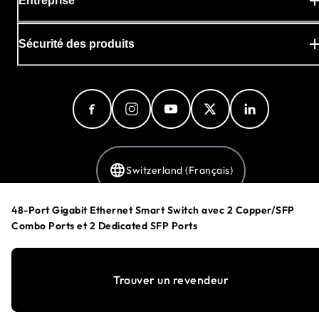
Entreprise
Sécurité des produits
Switzerland (Français)
48-Port Gigabit Ethernet Smart Switch avec 2 Copper/SFP
Combo Ports et 2 Dedicated SFP Ports
Politique de confidentialité
Préférences en matière de cookies
Conditions Générales
Trouver un revendeur
©
1996-2026
NETGEAR®